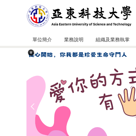
跳
到
主
要
內
容
單位簡介
業務說明
組織及業務執掌
區