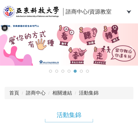
跳
到
諮商中心/資源教室
主
要
內
容
區
首頁
諮商中心
相關連結
活動集錦
活動集錦