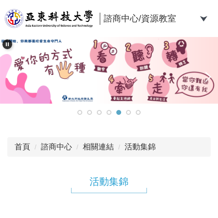
跳
到
諮商中心/資源教室
主
要
內
容
區
首頁
諮商中心
相關連結
活動集錦
活動集錦