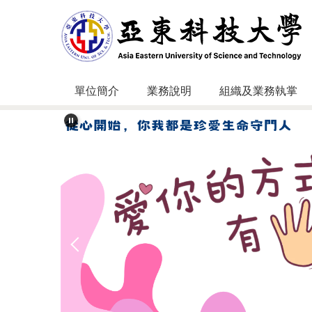
跳
到
主
要
內
容
單位簡介
業務說明
組織及業務執掌
區