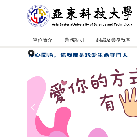
跳
到
主
要
內
容
單位簡介
業務說明
組織及業務執掌
區