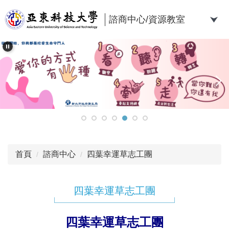
跳
到
諮商中心/資源教室
主
要
內
容
區
首頁
諮商中心
四葉幸運草志工團
四葉幸運草志工團
四葉幸運草志工團