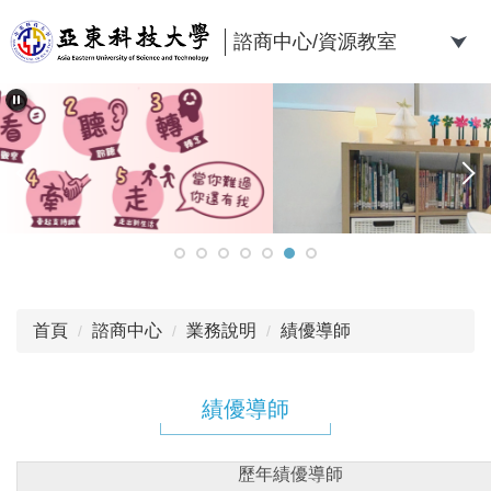
跳
到
諮商中心/資源教室
主
要
內
容
區
首頁
諮商中心
業務說明
績優導師
績優導師
歷年績優導師