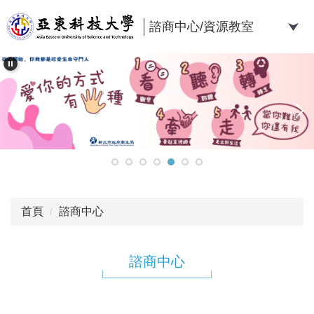
跳
到
諮商中心/資源教室
主
要
內
容
區
首頁
諮商中心
諮商中心