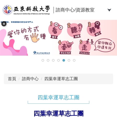
跳
到
諮商中心/資源教室
主
要
內
容
區
首頁
諮商中心
四葉幸運草志工團
四葉幸運草志工團
四葉幸運草志工團