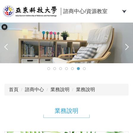
跳
到
諮商中心/資源教室
主
要
內
容
區
首頁
諮商中心
業務說明
業務說明
業務說明