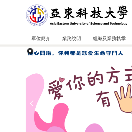
跳
到
主
要
內
容
單位簡介
業務說明
組織及業務執掌
區