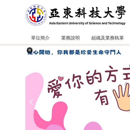
跳
到
主
要
內
容
單位簡介
業務說明
組織及業務執掌
區