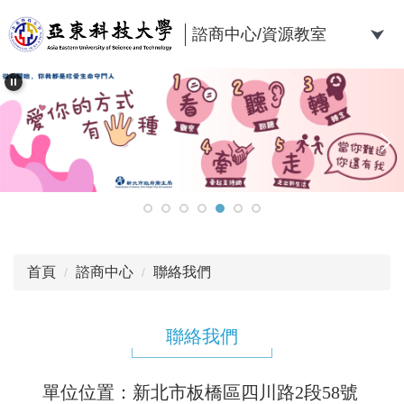
跳
到
諮商中心/資源教室
主
要
內
容
區
首頁
諮商中心
聯絡我們
聯絡我們
單位位置：新北市板橋區四川路2段58號