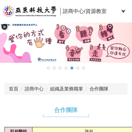
跳
到
諮商中心/資源教室
主
要
內
容
區
首頁
諮商中心
組織及業務職掌
合作團隊
合作團隊
駐校醫師
陳昶