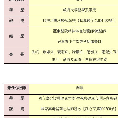
學 歷
慈濟大學醫學系畢業
證 照
精神科專科醫師執照【精專醫字第001932號】
亞東醫院精神科住院醫師/總醫師
經 歷
兒童青少年次專科研修醫師
失眠、焦慮症、憂鬱症、躁鬱症、恐慌症、思覺失調
專 長
迫症、酒癮及藥癮、自律神經失調
兼任心理師
劉曦
學 歷
國立臺北護理健康大學 生死與健康心理諮商所碩
證 照
國家高考諮商心理師證照【諮心字第002708號