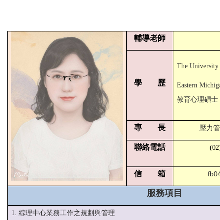
輔導老師
The Universi
學 歷
Eastern Michig
教育心理碩士
專 長
壓力管
聯絡電話
(02
信 箱
fb0
服務項目
1. 綜理中心業務工作之規劃與管理