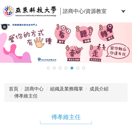
跳
到
諮商中心/資源教室
主
要
內
容
區
首頁
諮商中心
組織及業務職掌
成員介紹
傅孝維主任
傅孝維主任