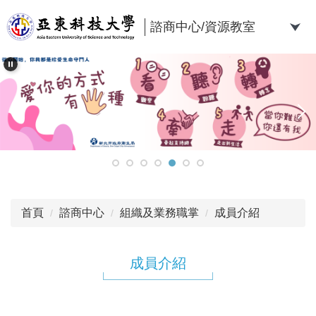
跳
到
諮商中心/資源教室
主
要
內
容
區
首頁
諮商中心
組織及業務職掌
成員介紹
成員介紹